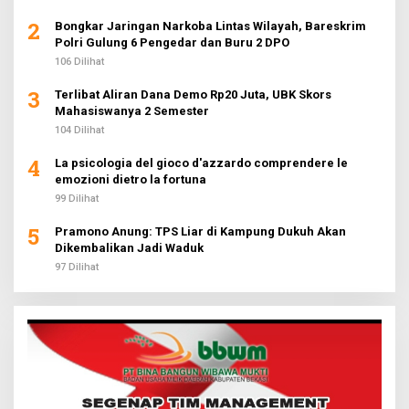
2
Bongkar Jaringan Narkoba Lintas Wilayah, Bareskrim
Polri Gulung 6 Pengedar dan Buru 2 DPO
106 Dilihat
3
Terlibat Aliran Dana Demo Rp20 Juta, UBK Skors
Mahasiswanya 2 Semester
104 Dilihat
4
La psicologia del gioco d'azzardo comprendere le
emozioni dietro la fortuna
99 Dilihat
5
Pramono Anung: TPS Liar di Kampung Dukuh Akan
Dikembalikan Jadi Waduk
97 Dilihat