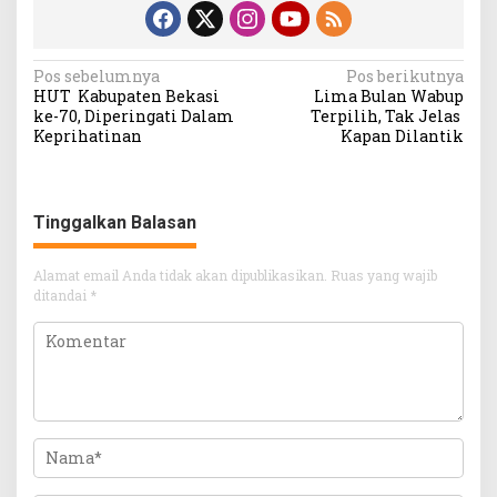
Navigasi
Pos sebelumnya
Pos berikutnya
HUT Kabupaten Bekasi
Lima Bulan Wabup
pos
ke-70, Diperingati Dalam
Terpilih, Tak Jelas
Keprihatinan
Kapan Dilantik
Tinggalkan Balasan
Alamat email Anda tidak akan dipublikasikan.
Ruas yang wajib
ditandai
*