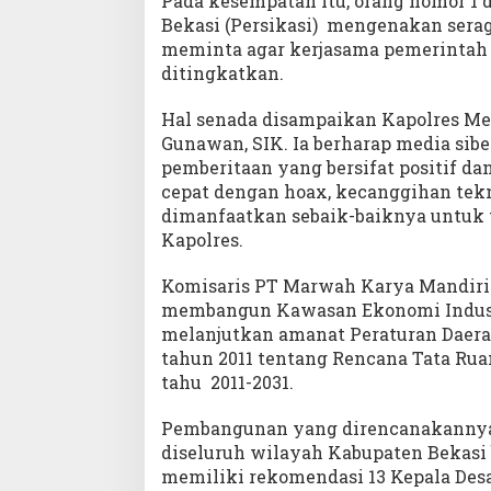
Pada kesempatan itu, orang nomor 1 
Bekasi (Persikasi) mengenakan sera
meminta agar kerjasama pemerintah
ditingkatkan.
Hal senada disampaikan Kapolres Me
Gunawan, SIK. Ia berharap media si
pemberitaan yang bersifat positif d
cepat dengan hoax, kecanggihan tekno
dimanfaatkan sebaik-baiknya untuk tu
Kapolres.
Komisaris PT Marwah Karya Mandiri 
membangun Kawasan Ekonomi Indust
melanjutkan amanat Peraturan Daera
tahun 2011 tentang Rencana Tata Ru
tahu 2011-2031.
Pembangunan yang direncanakannya 
diseluruh wilayah Kabupaten Bekasi 
memiliki rekomendasi 13 Kepala Desa