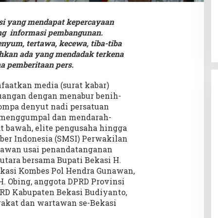
asi yang mendapat kepercayaan
ng informasi pembangunan.
enyum, tertawa, kecewa, tiba-tiba
ahkan ada yang mendadak terkena
a pemberitaan pers.
faatkan media (surat kabar)
juangan dengan menabur benih-
mpa denyut nadi persatuan
a menggumpal dan mendarah-
at bawah, elite pengusaha hingga
Siber Indonesia (SMSI) Perwakilan
tawan usai penandatanganan
tara bersama Bupati Bekasi H.
Bekasi Kombes Pol Hendra Gunawan,
. Obing, anggota DPRD Provinsi
PRD Kabupaten Bekasi Budiyanto,
akat dan wartawan se-Bekasi