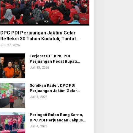
DPC PDI Perjuangan Jaktim Gelar
Refleksi 30 Tahun Kudatuli, Tuntut
Penuntasan Hukum Aktor Intelektual
Juli 27, 2026
Terjerat OTT KPK, PDI
Perjuangan Pecat Bupati
Sukoharjo Etik Suryani
Juli 13, 2026
Solidkan Kader, DPC PDI
Perjuangan Jaktim Gelar
Nobar Piala Dunia 2026
Juli 8, 2026
Peringati Bulan Bung Karno,
DPC PDI Perjuangan Jakpus
Gelar Turnamen Sepak Bola U-
Juli 4, 2026
20