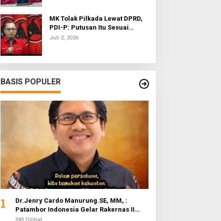
MK Tolak Pilkada Lewat DPRD,
PDI-P: Putusan Itu Sesuai
dengan Semangat Reformasi
Juli 2, 2026
BASIS POPULER
1
Dr.Jenry Cardo Manurung.SE, MM, :
Patambor Indonesia Gelar Rakernas II
Evaluasi Program Kerja
383 Dilihat