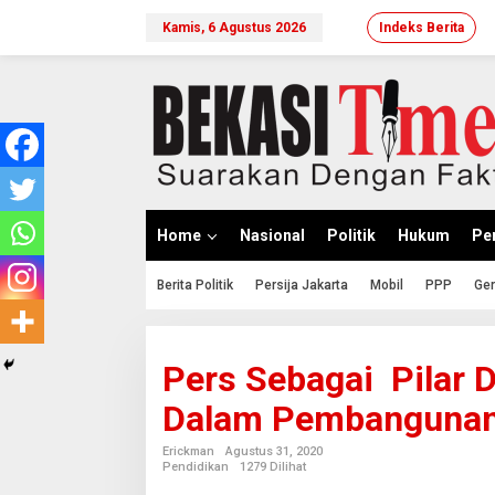
Lewati
ke
Kamis, 6 Agustus 2026
Indeks Berita
konten
Home
Nasional
Politik
Hukum
Per
Berita Politik
Persija Jakarta
Mobil
PPP
Ger
Pers Sebagai Pilar 
Dalam Pembanguna
Erickman
Agustus 31, 2020
Pendidikan
1279 Dilihat