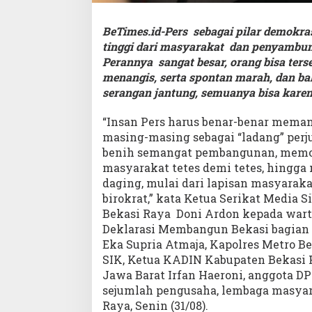
BeTimes.id-Pers sebagai pilar demokr
tinggi dari masyarakat dan penyambu
Perannya sangat besar, orang bisa ters
menangis, serta spontan marah, dan b
serangan jantung, semuanya bisa karen
“Insan Pers harus benar-benar meman
masing-masing sebagai “ladang” per
benih semangat pembangunan, memo
masyarakat tetes demi tetes, hingg
daging, mulai dari lapisan masyarak
birokrat,” kata Ketua Serikat Media 
Bekasi Raya Doni Ardon kepada war
Deklarasi Membangun Bekasi bagian u
Eka Supria Atmaja, Kapolres Metro 
SIK, Ketua KADIN Kabupaten Bekasi H
Jawa Barat Irfan Haeroni, anggota D
sejumlah pengusaha, lembaga masyar
Raya, Senin (31/08).