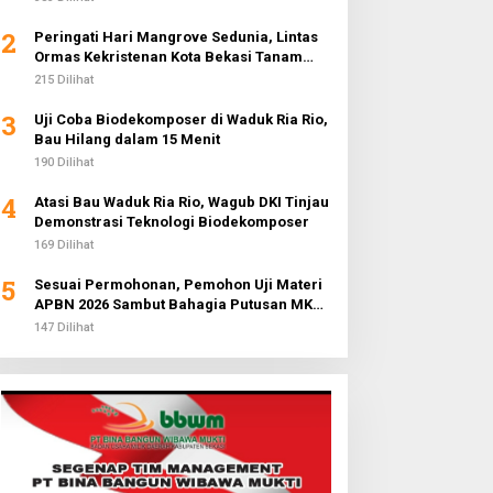
2
Peringati Hari Mangrove Sedunia, Lintas
Ormas Kekristenan Kota Bekasi Tanam
3.000 Pohon di Pantai Sederhana
215 Dilihat
3
Uji Coba Biodekomposer di Waduk Ria Rio,
Bau Hilang dalam 15 Menit
190 Dilihat
4
Atasi Bau Waduk Ria Rio, Wagub DKI Tinjau
Demonstrasi Teknologi Biodekomposer
169 Dilihat
5
Sesuai Permohonan, Pemohon Uji Materi
APBN 2026 Sambut Bahagia Putusan MK
Soal Anggaran MBG
147 Dilihat