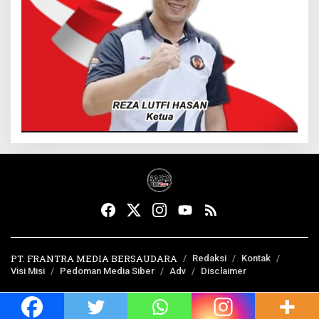
PT. FRANTRA MEDIA BERSAUDARA
Redaksi
Kontak
Visi Misi
Pedoman Media Siber
Adv
Disclaimer