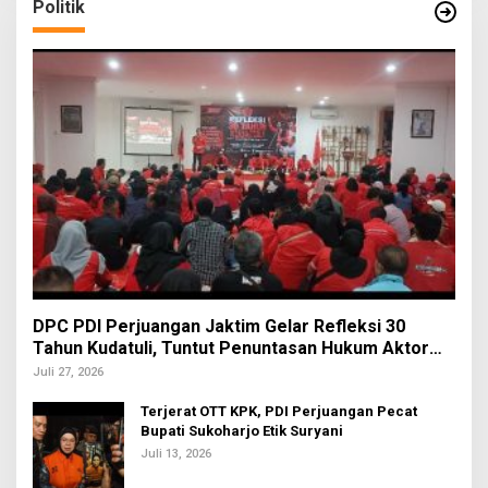
Politik
DPC PDI Perjuangan Jaktim Gelar Refleksi 30
Tahun Kudatuli, Tuntut Penuntasan Hukum Aktor
Intelektual
Juli 27, 2026
Terjerat OTT KPK, PDI Perjuangan Pecat
Bupati Sukoharjo Etik Suryani
Juli 13, 2026