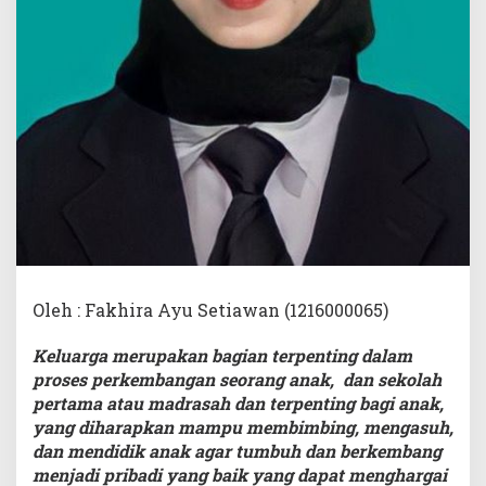
Oleh : Fakhira Ayu Setiawan (1216000065)
Keluarga merupakan bagian terpenting dalam
proses perkembangan seorang anak, dan sekolah
pertama atau madrasah dan terpenting bagi anak,
yang diharapkan mampu membimbing, mengasuh,
dan mendidik anak agar tumbuh dan berkembang
menjadi pribadi yang baik yang dapat menghargai