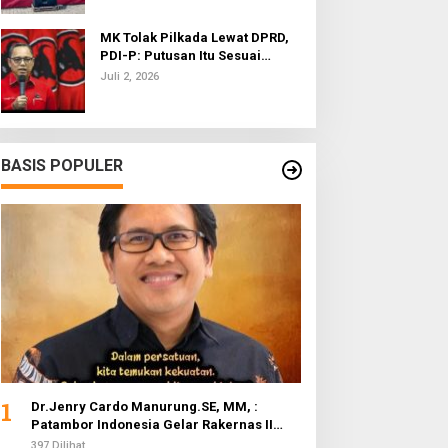
MK Tolak Pilkada Lewat DPRD,
PDI-P: Putusan Itu Sesuai
dengan Semangat Reformasi
Juli 2, 2026
BASIS POPULER
1
Dr.Jenry Cardo Manurung.SE, MM, :
Patambor Indonesia Gelar Rakernas II
Evaluasi Program Kerja
397 Dilihat