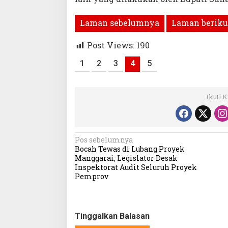
Laman sebelumnya
Laman beriku
Post Views:
190
1
2
3
4
5
Ikuti 
Navigasi
Pos sebelumnya
Bocah Tewas di Lubang Proyek
pos
Manggarai, Legislator Desak
Inspektorat Audit Seluruh Proyek
Pemprov
Tinggalkan Balasan