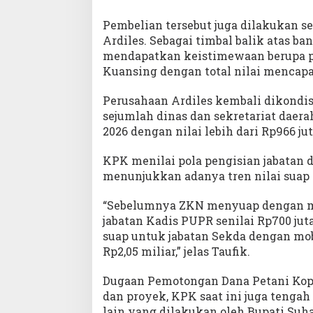
Pembelian tersebut juga dilakukan s
Ardiles. Sebagai timbal balik atas ba
mendapatkan keistimewaan berupa p
Kuansing dengan total nilai mencapai
Perusahaan Ardiles kembali dikondi
sejumlah dinas dan sekretariat daer
2026 dengan nilai lebih dari Rp966 jut
KPK menilai pola pengisian jabatan 
menunjukkan adanya tren nilai suap y
“Sebelumnya ZKN menyuap dengan mo
jabatan Kadis PUPR senilai Rp700 j
suap untuk jabatan Sekda dengan mobi
Rp2,05 miliar,” jelas Taufik.
Dugaan Pemotongan Dana Petani Kope
dan proyek, KPK saat ini juga teng
lain yang dilakukan oleh Bupati Su