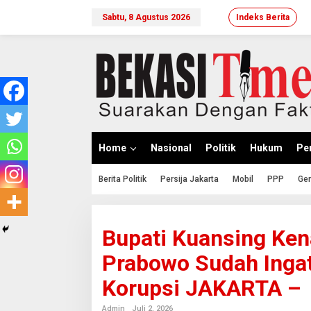
Lewati
ke
Sabtu, 8 Agustus 2026
Indeks Berita
konten
Home
Nasional
Politik
Hukum
Per
Berita Politik
Persija Jakarta
Mobil
PPP
Ger
Bupati Kuansing Ken
Prabowo Sudah Ingat
Korupsi JAKARTA –
Admin
Juli 2, 2026