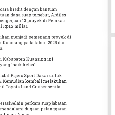
ecara kredit dengan bantuan
ntuan dana suap tersebut, Ardiles
engerjaan 13 proyek di Pemkab
 Rp1,2 miliar.
sikan menjadi pemenang proyek di
ah Kuansing pada tahun 2025 dan
a.
di Kabupaten Kuansing ini
ang ‘naik kelas’.
bil Pajero Sport Dakar untuk
uta. Kemudian kembali melakukan
l Toyota Land Cruiser senilai
rasiSelain perkara suap jabatan
ah mendalami dugaan pelanggaran
hardiman Amby.