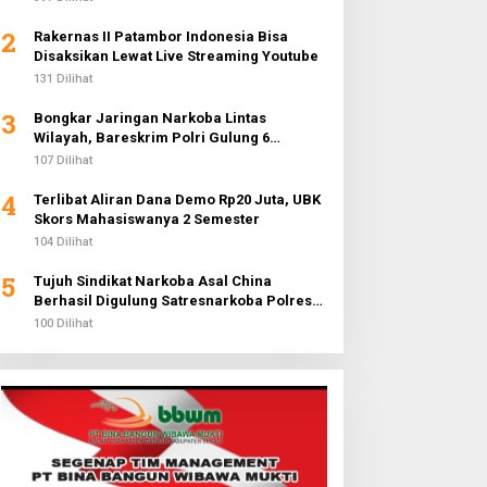
2
Rakernas II Patambor Indonesia Bisa
Disaksikan Lewat Live Streaming Youtube
131 Dilihat
3
Bongkar Jaringan Narkoba Lintas
Wilayah, Bareskrim Polri Gulung 6
Pengedar dan Buru 2 DPO
107 Dilihat
4
Terlibat Aliran Dana Demo Rp20 Juta, UBK
Skors Mahasiswanya 2 Semester
104 Dilihat
5
Tujuh Sindikat Narkoba Asal China
Berhasil Digulung Satresnarkoba Polres
Metro Jakarta Barat
100 Dilihat