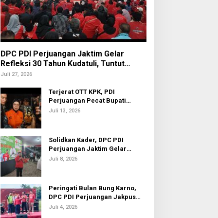
DPC PDI Perjuangan Jaktim Gelar
Refleksi 30 Tahun Kudatuli, Tuntut
Penuntasan Hukum Aktor Intelektual
Juli 27, 2026
Terjerat OTT KPK, PDI
Perjuangan Pecat Bupati
Sukoharjo Etik Suryani
Juli 13, 2026
Solidkan Kader, DPC PDI
Perjuangan Jaktim Gelar
Nobar Piala Dunia 2026
Juli 8, 2026
Peringati Bulan Bung Karno,
DPC PDI Perjuangan Jakpus
Gelar Turnamen Sepak Bola U-
Juli 4, 2026
20