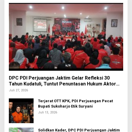
DPC PDI Perjuangan Jaktim Gelar Refleksi 30
Tahun Kudatuli, Tuntut Penuntasan Hukum Aktor
Intelektual
Juli 27, 2026
Terjerat OTT KPK, PDI Perjuangan Pecat
Bupati Sukoharjo Etik Suryani
Juli 13, 2026
Solidkan Kader, DPC PDI Perjuangan Jaktim