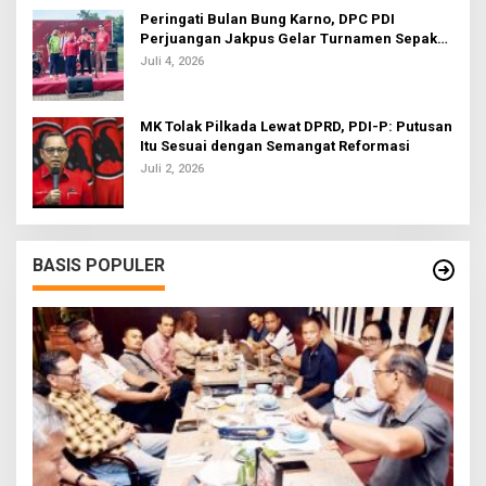
Peringati Bulan Bung Karno, DPC PDI
Perjuangan Jakpus Gelar Turnamen Sepak
Bola U-20
Juli 4, 2026
MK Tolak Pilkada Lewat DPRD, PDI-P: Putusan
Itu Sesuai dengan Semangat Reformasi
Juli 2, 2026
BASIS POPULER