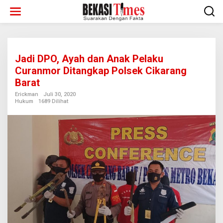
Lewati
ke
konten
Jadi DPO, Ayah dan Anak Pelaku
Curanmor Ditangkap Polsek Cikarang
Barat
Erickman
Juli 30, 2020
Hukum
1689 Dilihat