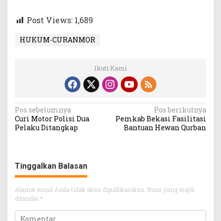
Post Views:
1,689
HUKUM-CURANMOR
Ikuti Kami
Navigasi
Pos sebelumnya
Pos berikutnya
Curi Motor Polisi Dua
Pemkab Bekasi Fasilitasi
pos
Pelaku Ditangkap
Bantuan Hewan Qurban
Tinggalkan Balasan
Alamat email Anda tidak akan dipublikasikan.
Ruas yang wajib
ditandai
*