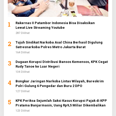
1
Rakernas II Patambor Indonesia Bisa Disaksikan
Lewat Live Streaming Youtube
287 Dilihat
2
Tujuh Sindikat Narkoba Asal China Berhasil Digulung
Satresnarkoba Polres Metro Jakarta Barat
164 Dilihat
3
Dugaan Korupsi Distribusi Bansos Kemensos, KPK Cegat
Rudy Tanoe ke Luar Negeri
134 Dilihat
4
Bongkar Jaringan Narkoba Lintas Wilayah, Bareskrim
Polri Gulung 6 Pengedar dan Buru 2 DPO
127 Dilihat
5
KPK Periksa Sejumlah Saksi Kasus Korupsi Pajak di KPP
Pratama Banjarmasin, Uang Rp9,5 Miliar Dikembalikan
123 Dilihat