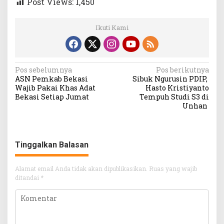
Post Views:
1,450
Ikuti Kami
Navigasi
Pos sebelumnya
Pos berikutnya
ASN Pemkab Bekasi
Sibuk Ngurusin PDIP,
pos
Wajib Pakai Khas Adat
Hasto Kristiyanto
Bekasi Setiap Jumat
Tempuh Studi S3 di
Unhan
Tinggalkan Balasan
Alamat email Anda tidak akan dipublikasikan.
Ruas yang wajib
ditandai
*