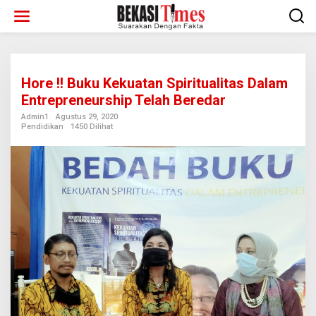
Lewati
ke
konten
Hore !! Buku Kekuatan Spiritualitas Dalam
Entrepreneurship Telah Beredar
Admin1
Agustus 29, 2020
Pendidikan
1450 Dilihat