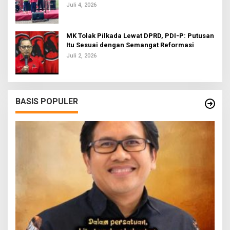
Bola U-20
Juli 4, 2026
MK Tolak Pilkada Lewat DPRD, PDI-P: Putusan
Itu Sesuai dengan Semangat Reformasi
Juli 2, 2026
BASIS POPULER