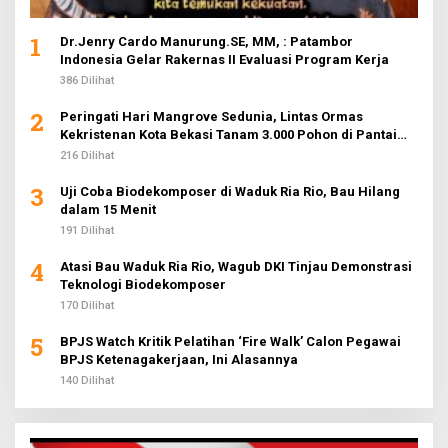
1
Dr.Jenry Cardo Manurung.SE, MM, : Patambor
Indonesia Gelar Rakernas II Evaluasi Program Kerja
386 Dilihat
2
Peringati Hari Mangrove Sedunia, Lintas Ormas
Kekristenan Kota Bekasi Tanam 3.000 Pohon di Pantai
Sederhana
216 Dilihat
3
Uji Coba Biodekomposer di Waduk Ria Rio, Bau Hilang
dalam 15 Menit
191 Dilihat
4
Atasi Bau Waduk Ria Rio, Wagub DKI Tinjau Demonstrasi
Teknologi Biodekomposer
170 Dilihat
5
BPJS Watch Kritik Pelatihan ‘Fire Walk’ Calon Pegawai
BPJS Ketenagakerjaan, Ini Alasannya
140 Dilihat