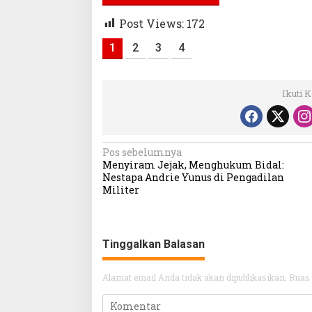
Post Views:
172
1
2
3
4
Ikuti 
Navigasi
Pos sebelumnya
Menyiram Jejak, Menghukum Bidal:
pos
Nestapa Andrie Yunus di Pengadilan
Militer
Tinggalkan Balasan
Alamat email Anda tidak akan dipublikasikan.
Ruas 