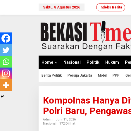
Lewati
ke
Sabtu, 8 Agustus 2026
Indeks Berita
konten
Home
Nasional
Politik
Hukum
Per
Berita Politik
Persija Jakarta
Mobil
PPP
Ger
Kompolnas Hanya Di
Polri Baru, Pengawa
Admin
Juni 11, 2026
Nasional
172 Dilihat