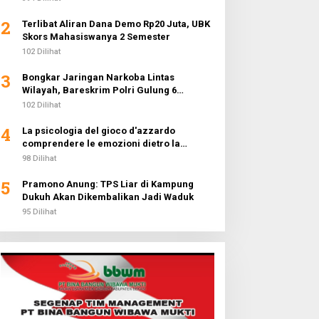
2
Terlibat Aliran Dana Demo Rp20 Juta, UBK
Skors Mahasiswanya 2 Semester
102 Dilihat
3
Bongkar Jaringan Narkoba Lintas
Wilayah, Bareskrim Polri Gulung 6
Pengedar dan Buru 2 DPO
102 Dilihat
4
La psicologia del gioco d'azzardo
comprendere le emozioni dietro la
fortuna
98 Dilihat
5
Pramono Anung: TPS Liar di Kampung
Dukuh Akan Dikembalikan Jadi Waduk
95 Dilihat