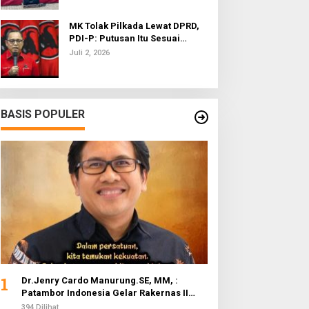
MK Tolak Pilkada Lewat DPRD,
PDI-P: Putusan Itu Sesuai
dengan Semangat Reformasi
Juli 2, 2026
BASIS POPULER
1
Dr.Jenry Cardo Manurung.SE, MM, :
Patambor Indonesia Gelar Rakernas II
Evaluasi Program Kerja
394 Dilihat