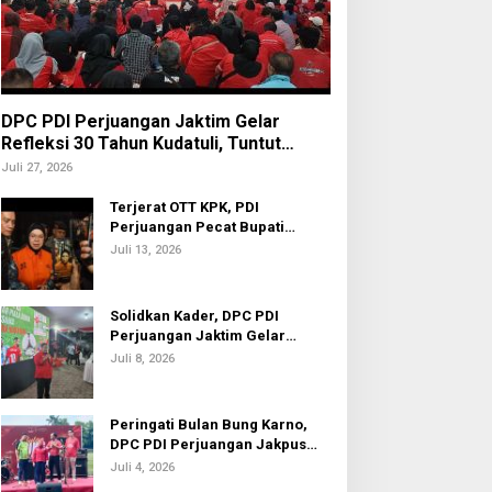
DPC PDI Perjuangan Jaktim Gelar
Refleksi 30 Tahun Kudatuli, Tuntut
Penuntasan Hukum Aktor Intelektual
Juli 27, 2026
Terjerat OTT KPK, PDI
Perjuangan Pecat Bupati
Sukoharjo Etik Suryani
Juli 13, 2026
Solidkan Kader, DPC PDI
Perjuangan Jaktim Gelar
Nobar Piala Dunia 2026
Juli 8, 2026
Peringati Bulan Bung Karno,
DPC PDI Perjuangan Jakpus
Gelar Turnamen Sepak Bola U-
Juli 4, 2026
20