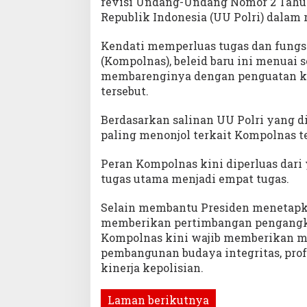
revisi Undang-Undang Nomor 2 Tahun
Republik Indonesia (UU Polri) dalam ra
Kendati memperluas tugas dan fungsi
(Kompolnas), beleid baru ini menuai 
membarenginya dengan penguatan 
tersebut.
Berdasarkan salinan UU Polri yang di
paling menonjol terkait Kompolnas t
Peran Kompolnas kini diperluas dar
tugas utama menjadi empat tugas.
Selain membantu Presiden menetapkan
memberikan pertimbangan pengangka
Kompolnas kini wajib memberikan ma
pembangunan budaya integritas, profes
kinerja kepolisian.
Laman berikutnya