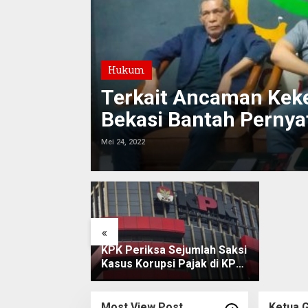
Hukum
Terkait Ancaman Keke
Bekasi Bantah Pernya
Mei 24, 2022
Master 
health:
supple
tips
«
at Narkoba Asal
KPK Periksa Sejumlah Saksi
il Digulung
Kasus Korupsi Pajak di KPP
ba Polres
Pratama Banjarmasin, Uang
a Barat
Rp9,5 Miliar Dikembalikan
Most View Post
Ketua G