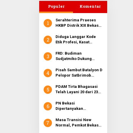
Pohon di Pantai
Populer
Komentar
Sederhana
Serahterima Praeses
1
HKBP Distrik XIX Bekasi
Dari Pdt.Mangatur
Manurung.MTh ke
Diduga Langgar Kode
2
Pdt.Hendri Napitupulu.
Etik Profesi, Kasat
MTh
Reskrim Polres Toba
Dilaporkan ke Propam
FRD: Budiman
3
Polri
Sudjatmiko Dukung
Prabowo Capres Sedang
Pertontonkan Politik
Pisah Sambut Batalyon D
4
Oportunis
Pelopor Satbrimob
Polda Metro Jaya
PDAM Tirta Bhagasasi
5
Telah Layani 20 dari 23
Kecamatan di Kabupaten
Bekasi
PN Bekasi
6
Dipertanyakan
Keseriusannya Dalam
Penegakan Hukum
Masa Transisi New
7
Normal, Pemkot Bekasi
Sosialisasikan Kepwal