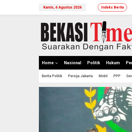
Lewati
ke
Kamis, 6 Agustus 2026
Indeks Berita
konten
Home
Nasional
Politik
Hukum
Per
Berita Politik
Persija Jakarta
Mobil
PPP
Ger