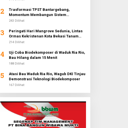
2
Trasformasi TPST Bantargebang,
Momentum Membangun Sistem
Lingkungan Terpadu Menuju 5 Abad
243 Dilihat
Jakarta
3
Peringati Hari Mangrove Sedunia, Lintas
Ormas Kekristenan Kota Bekasi Tanam
3.000 Pohon di Pantai Sederhana
214 Dilihat
4
Uji Coba Biodekomposer di Waduk Ria Rio,
Bau Hilang dalam 15 Menit
188 Dilihat
5
Atasi Bau Waduk Ria Rio, Wagub DKI Tinjau
Demonstrasi Teknologi Biodekomposer
167 Dilihat