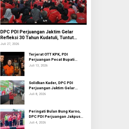
DPC PDI Perjuangan Jaktim Gelar
Refleksi 30 Tahun Kudatuli, Tuntut
Penuntasan Hukum Aktor Intelektual
Juli 27, 2026
Terjerat OTT KPK, PDI
Perjuangan Pecat Bupati
Sukoharjo Etik Suryani
Juli 13, 2026
Solidkan Kader, DPC PDI
Perjuangan Jaktim Gelar
Nobar Piala Dunia 2026
Juli 8, 2026
ramono Anung: TPS Liar di
Tujuh Sindikat Narkoba Asal
ampung Dukuh Akan
China Berhasil Digulung
Peringati Bulan Bung Karno,
ikembalikan Jadi Waduk
Satresnarkoba Polres
DPC PDI Perjuangan Jakpus
Metro Jakarta Barat
Gelar Turnamen Sepak Bola U-
Juli 4, 2026
20