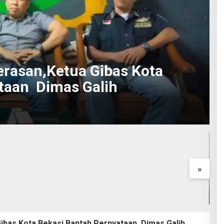
rasan,Ketua Gibas Kota
taan Dimas Galih
nutrition for joint
La psicologia del gioco
 SendiDoc’s top
d'azzardo comprendere le
ments and dietary
emozioni dietro la fortuna
»
P
K
D
ibas Kota Bekasi Bantah Pernyataan Dimas Galih