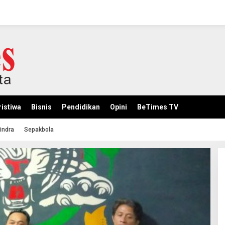
istiwa
Bisnis
Pendidikan
Opini
BeTimes TV
indra
Sepakbola