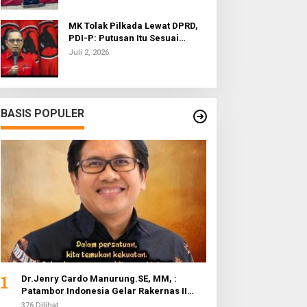
MK Tolak Pilkada Lewat DPRD,
PDI-P: Putusan Itu Sesuai
dengan Semangat Reformasi
Juli 2, 2026
BASIS POPULER
1
Dr.Jenry Cardo Manurung.SE, MM, :
Patambor Indonesia Gelar Rakernas II
Evaluasi Program Kerja
376 Dilihat