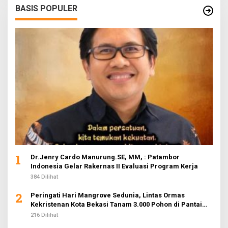
BASIS POPULER
1
Dr.Jenry Cardo Manurung.SE, MM, : Patambor
Indonesia Gelar Rakernas II Evaluasi Program Kerja
384 Dilihat
2
Peringati Hari Mangrove Sedunia, Lintas Ormas
Kekristenan Kota Bekasi Tanam 3.000 Pohon di Pantai
Sederhana
216 Dilihat