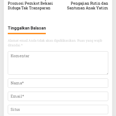
pos
Promosi Pemkot Bekasi
Pengajian Rutin dan
Diduga Tak Transparan
Santunan Anak Yatim
Tinggalkan Balasan
Alamat email Anda tidak akan dipublikasikan.
Ruas yang wajib
ditandai
*