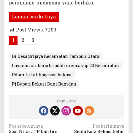
perundang-undangan yang berlaku.
Laman berikutnya
Post Views:
7,100
1
2
3
Di Desa Srijaya Kecamatan Tambun Utara
Layanan air bersih sudah mencakup 20 Kecamatan
Pdam tirta bhagasasi bekasi
Pj Bupati Bekasi Dani Ramdan
Ikuti Kami
Navigasi
Pos sebelumnya
Pos berikutnya
Soal Nilai JTP Dan Ijin
Setda Kota Bekasi Gelar