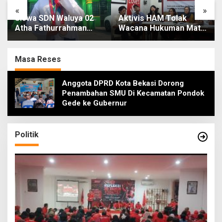
«
»
Siswa SDN Waluya 02
Aktivis HAM Tolak
Atha Fathurrahman
Wacana Hukuman Mati
Raih Medali Emas
Koruptor, Karena Tak
Kompetisi ADEPT di
Bikin Jera dan
Malaysia
Melanggar Hak Hidup
Masa Reses
Anggota DPRD Kota Bekasi Dorong
Penambahan SMU Di Kecamatan Pondok
Gede ke Gubernur
Politik