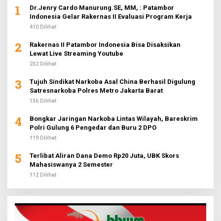
1
Dr.Jenry Cardo Manurung.SE, MM, : Patambor
Indonesia Gelar Rakernas II Evaluasi Program Kerja
410 Dilihat
2
Rakernas II Patambor Indonesia Bisa Disaksikan
Lewat Live Streaming Youtube
232 Dilihat
3
Tujuh Sindikat Narkoba Asal China Berhasil Digulung
Satresnarkoba Polres Metro Jakarta Barat
136 Dilihat
4
Bongkar Jaringan Narkoba Lintas Wilayah, Bareskrim
Polri Gulung 6 Pengedar dan Buru 2 DPO
119 Dilihat
5
Terlibat Aliran Dana Demo Rp20 Juta, UBK Skors
Mahasiswanya 2 Semester
112 Dilihat