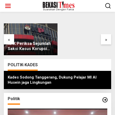
Lewati
ke
konten
Master nutrition for
joint health: SendiDoc’s
top supplements and
dietary tips
«
»
KPK Periksa Sejumlah
Saksi Kasus Korupsi
Pajak di KPP Pratama
Banjarmasin, Uang
Rp9,5 Miliar
POLITIK-KADES
Dikembalikan
Kades Sodong Tanggerang, Dukung Pelajar MI Al
Husein jaga Lingkungan
Politik