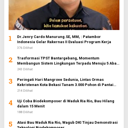
1
Dr.Jenry Cardo Manurung.SE, MM, : Patambor
Indonesia Gelar Rakernas II Evaluasi Program Kerja
376 Dilihat
2
Trasformasi TPST Bantargebang, Momentum
Membangun Sistem Lingkungan Terpadu Menuju 5 Abad
Jakarta
243 Dilihat
3
Peringati Hari Mangrove Sedunia, Lintas Ormas
Kekristenan Kota Bekasi Tanam 3.000 Pohon di Pantai
Sederhana
214 Dilihat
4
Uji Coba Biodekomposer di Waduk Ria Rio, Bau Hilang
dalam 15 Menit
188 Dilihat
5
Atasi Bau Waduk Ria Rio, Wagub DKI Tinjau Demonstrasi
Teknologi Biodekomposer