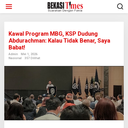
Lewati
ke
konten
Kawal Program MBG, KSP Dudung
Abdurachman: Kalau Tidak Benar, Saya
Babat!
Admin
Mei 1, 2026
Nasional
357 Dilihat