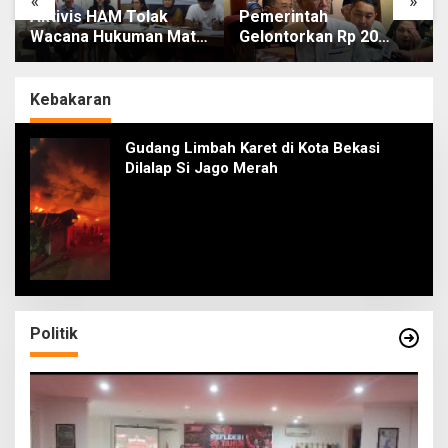
«
»
Aktivis HAM Tolak
Pemerintah
Wacana Hukuman Mati
Gelontorkan Rp 20
Koruptor, Karena Tak
Triliun Atasi Masalah
Bikin Jera dan
Gaji ASN di Daerah
Melanggar Hak Hidup
Kebakaran
Gudang Limbah Karet di Kota Bekasi
Dilalap Si Jago Merah
Politik