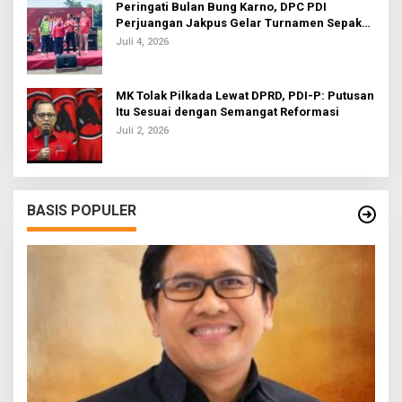
Peringati Bulan Bung Karno, DPC PDI
Perjuangan Jakpus Gelar Turnamen Sepak
Bola U-20
Juli 4, 2026
MK Tolak Pilkada Lewat DPRD, PDI-P: Putusan
Itu Sesuai dengan Semangat Reformasi
Juli 2, 2026
BASIS POPULER