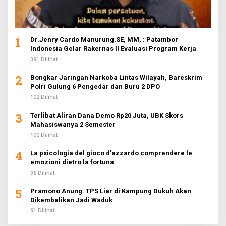
1
Dr.Jenry Cardo Manurung.SE, MM, : Patambor
Indonesia Gelar Rakernas II Evaluasi Program Kerja
391 Dilihat
2
Bongkar Jaringan Narkoba Lintas Wilayah, Bareskrim
Polri Gulung 6 Pengedar dan Buru 2 DPO
102 Dilihat
3
Terlibat Aliran Dana Demo Rp20 Juta, UBK Skors
Mahasiswanya 2 Semester
100 Dilihat
4
La psicologia del gioco d'azzardo comprendere le
emozioni dietro la fortuna
96 Dilihat
5
Pramono Anung: TPS Liar di Kampung Dukuh Akan
Dikembalikan Jadi Waduk
91 Dilihat