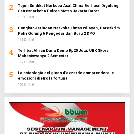
2
Tujuh Sindikat Narkoba Asal China Berhasil Digulung
Satresnarkoba Polres Metro Jakarta Barat
136 Dilihat
3
Bongkar Jaringan Narkoba Lintas Wilayah, Bareskrim
Polri Gulung 6 Pengedar dan Buru 2 DPO
119 Dilihat
4
Terlibat Aliran Dana Demo Rp20 Juta, UBK Skors
Mahasiswanya 2 Semester
112 Dilihat
5
La psicologia del gioco d'azzardo comprendere le
emozioni dietro la fortuna
106 Dilihat