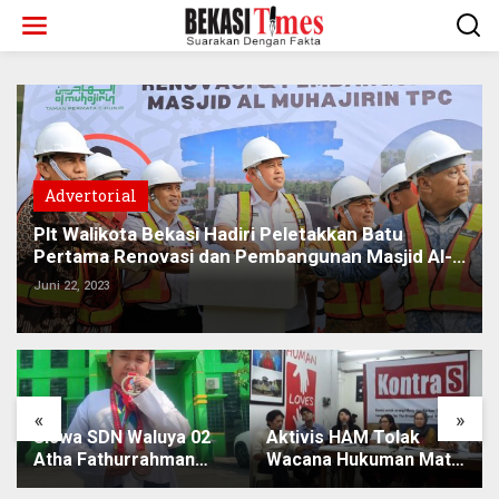
Lewati
ke
konten
Advertorial
Plt Walikota Bekasi Hadiri Peletakkan Batu
Pertama Renovasi dan Pembangunan Masjid Al-
Muhajirin
Juni 22, 2023
«
»
Siswa SDN Waluya 02
Aktivis HAM Tolak
Atha Fathurrahman
Wacana Hukuman Mati
Raih Medali Emas
Koruptor, Karena Tak