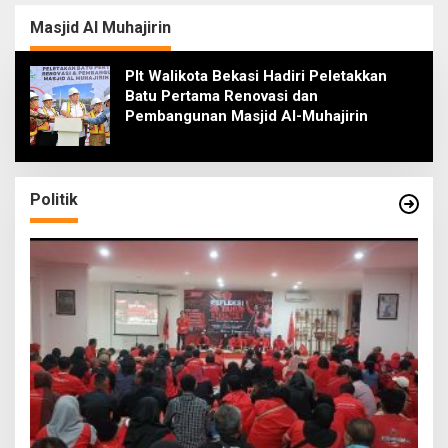
Kompetisi ADEPT di
Bikin Jera dan
Malaysia
Melanggar Hak Hidup
Masjid Al Muhajirin
Plt Walikota Bekasi Hadiri Peletakkan
Batu Pertama Renovasi dan
Pembangunan Masjid Al-Muhajirin
Politik