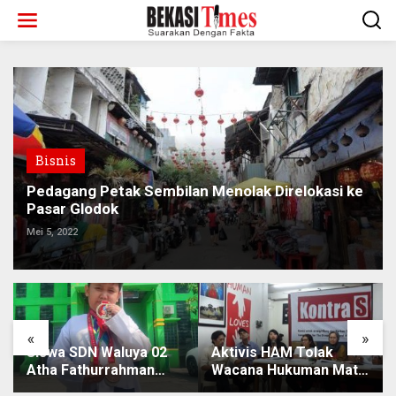
Lewati
ke
konten
Bisnis
Pedagang Petak Sembilan Menolak Direlokasi ke
Pasar Glodok
Mei 5, 2022
«
»
Siswa SDN Waluya 02
Aktivis HAM Tolak
Atha Fathurrahman
Wacana Hukuman Mati
Raih Medali Emas
Koruptor, Karena Tak