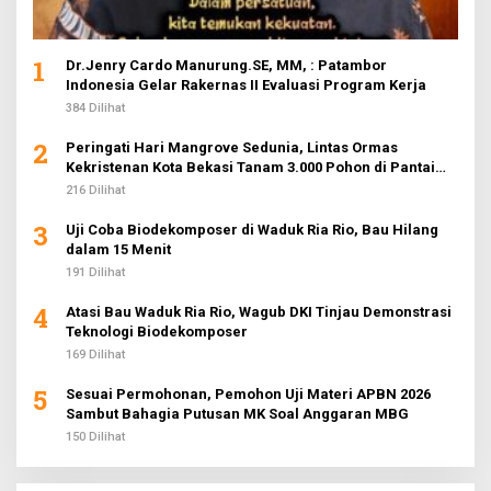
1
Dr.Jenry Cardo Manurung.SE, MM, : Patambor
Indonesia Gelar Rakernas II Evaluasi Program Kerja
384 Dilihat
2
Peringati Hari Mangrove Sedunia, Lintas Ormas
Kekristenan Kota Bekasi Tanam 3.000 Pohon di Pantai
Sederhana
216 Dilihat
3
Uji Coba Biodekomposer di Waduk Ria Rio, Bau Hilang
dalam 15 Menit
191 Dilihat
4
Atasi Bau Waduk Ria Rio, Wagub DKI Tinjau Demonstrasi
Teknologi Biodekomposer
169 Dilihat
5
Sesuai Permohonan, Pemohon Uji Materi APBN 2026
Sambut Bahagia Putusan MK Soal Anggaran MBG
150 Dilihat