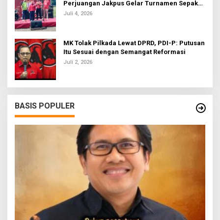
Perjuangan Jakpus Gelar Turnamen Sepak
Bola U-20
Juli 4, 2026
MK Tolak Pilkada Lewat DPRD, PDI-P: Putusan
Itu Sesuai dengan Semangat Reformasi
Juli 2, 2026
BASIS POPULER