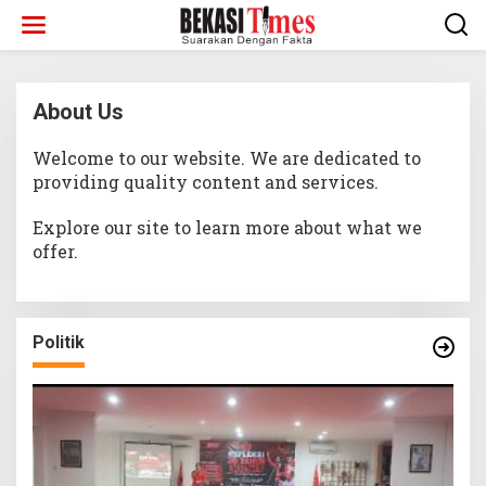
Lewati
ke
konten
About Us
Welcome to our website. We are dedicated to
|
Juni
9,
providing quality content and services.
2026
Oleh
Admin
Explore our site to learn more about what we
offer.
Politik