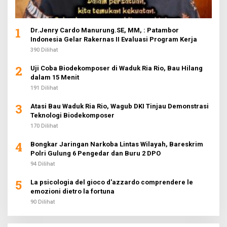
1
Dr.Jenry Cardo Manurung.SE, MM, : Patambor
Indonesia Gelar Rakernas II Evaluasi Program Kerja
390 Dilihat
2
Uji Coba Biodekomposer di Waduk Ria Rio, Bau Hilang
dalam 15 Menit
191 Dilihat
3
Atasi Bau Waduk Ria Rio, Wagub DKI Tinjau Demonstrasi
Teknologi Biodekomposer
170 Dilihat
4
Bongkar Jaringan Narkoba Lintas Wilayah, Bareskrim
Polri Gulung 6 Pengedar dan Buru 2 DPO
94 Dilihat
5
La psicologia del gioco d'azzardo comprendere le
emozioni dietro la fortuna
90 Dilihat