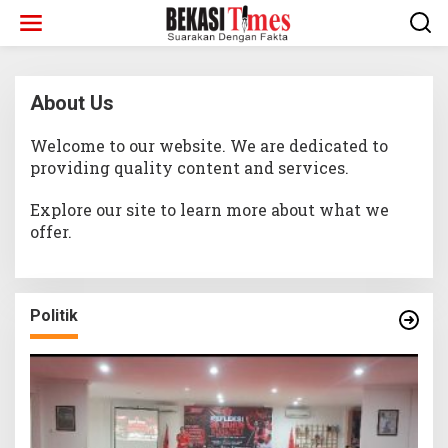
Lewati
ke
konten
About Us
Welcome to our website. We are dedicated to
|
Juni
9,
providing quality content and services.
2026
Oleh
Admin
Explore our site to learn more about what we
offer.
Politik