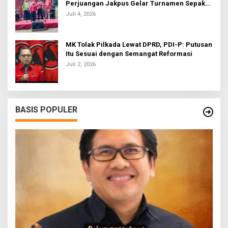
Perjuangan Jakpus Gelar Turnamen Sepak
Bola U-20
Juli 4, 2026
MK Tolak Pilkada Lewat DPRD, PDI-P: Putusan
Itu Sesuai dengan Semangat Reformasi
Juli 2, 2026
BASIS POPULER