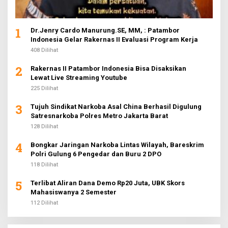
1
Dr.Jenry Cardo Manurung.SE, MM, : Patambor
Indonesia Gelar Rakernas II Evaluasi Program Kerja
408 Dilihat
2
Rakernas II Patambor Indonesia Bisa Disaksikan
Lewat Live Streaming Youtube
225 Dilihat
3
Tujuh Sindikat Narkoba Asal China Berhasil Digulung
Satresnarkoba Polres Metro Jakarta Barat
128 Dilihat
4
Bongkar Jaringan Narkoba Lintas Wilayah, Bareskrim
Polri Gulung 6 Pengedar dan Buru 2 DPO
118 Dilihat
5
Terlibat Aliran Dana Demo Rp20 Juta, UBK Skors
Mahasiswanya 2 Semester
112 Dilihat