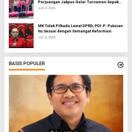
Perjuangan Jakpus Gelar Turnamen Sepak
Bola U-20
Juli 4, 2026
MK Tolak Pilkada Lewat DPRD, PDI-P: Putusan
Itu Sesuai dengan Semangat Reformasi
Juli 2, 2026
BASIS POPULER