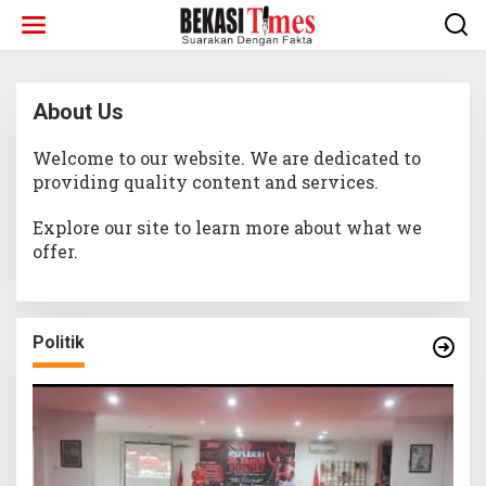
Lewati
ke
konten
About Us
Welcome to our website. We are dedicated to
|
Juni
9,
providing quality content and services.
2026
Oleh
Admin
Explore our site to learn more about what we
offer.
Politik