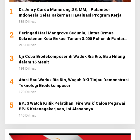
1
Dr.Jenry Cardo Manurung.SE, MM, : Patambor
Indonesia Gelar Rakernas II Evaluasi Program Kerja
386 Dilihat
2
Peringati Hari Mangrove Sedunia, Lintas Ormas
Kekristenan Kota Bekasi Tanam 3.000 Pohon di Pantai
Sederhana
216 Dilihat
3
Uji Coba Biodekomposer di Waduk Ria Rio, Bau Hilang
dalam 15 Menit
191 Dilihat
4
Atasi Bau Waduk Ria Rio, Wagub DKI Tinjau Demonstrasi
Teknologi Biodekomposer
170 Dilihat
5
BPJS Watch Kritik Pelatihan ‘Fire Walk’ Calon Pegawai
BPJS Ketenagakerjaan, Ini Alasannya
140 Dilihat