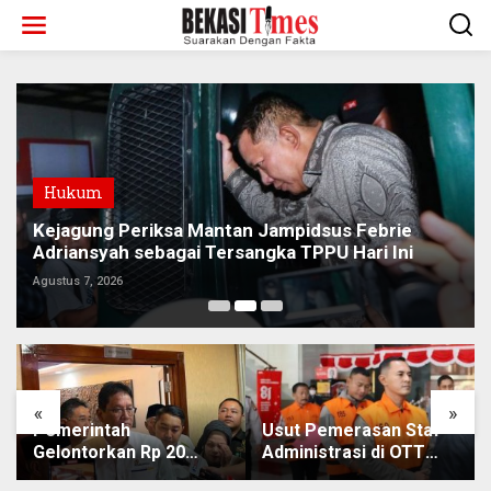
Lewati
ke
konten
Hukum
Kejagung Periksa Mantan Jampidsus Febrie
Adriansyah sebagai Tersangka TPPU Hari Ini
Agustus 7, 2026
«
»
Pemerintah
Usut Pemerasan Staf
Gelontorkan Rp 20
Administrasi di OTT
Triliun Atasi Masalah
Bupati Pemalang, KPK